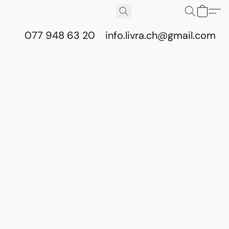
077 948 63 20
info.livra.ch@gmail.com