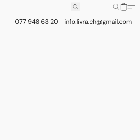
077 948 63 20
info.livra.ch@gmail.com