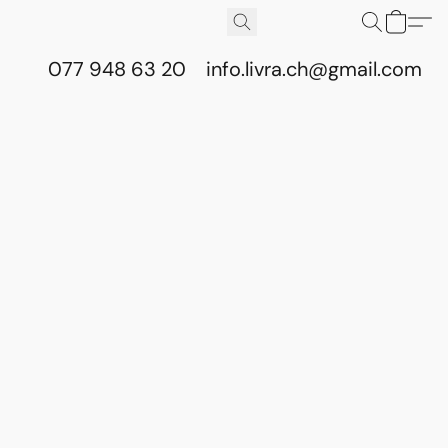
077 948 63 20
info.livra.ch@gmail.com