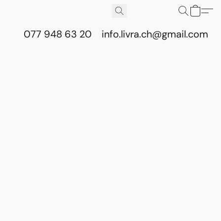
077 948 63 20
info.livra.ch@gmail.com