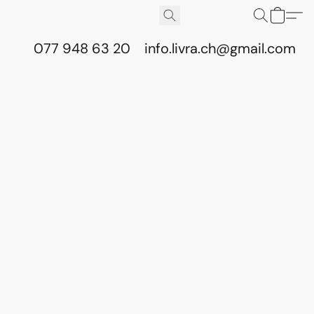
077 948 63 20
info.livra.ch@gmail.com