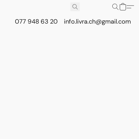
077 948 63 20
info.livra.ch@gmail.com