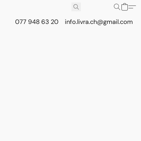
077 948 63 20
info.livra.ch@gmail.com