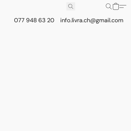
077 948 63 20
info.livra.ch@gmail.com