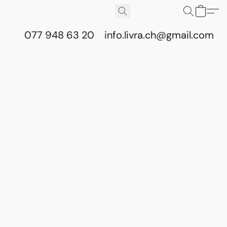
077 948 63 20
info.livra.ch@gmail.com